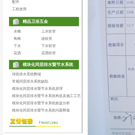
配件
工程使用
精品卫浴五金
水嘴
上水软管
角阀
波纹管
下水
下水软管
花洒
花洒软管
模块化同层排水暨节水系统
传统排水系统弊端
常规同层排水系统缺陷
模块化同层排水暨节水系统原理
模块化同层排水暨节水系统构造及施工工艺
模块化同层排水暨节水系统效益分析
模块化同层排水暨节水系统问题释疑