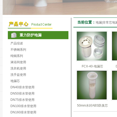
当前位置：
地漏|非常芯地
重力防护地漏
产品综述
不锈钢系列
纯铜系列
淋浴间使用
FCX-40-地漏芯
洗衣机使用
洗手盆使用
地漏芯
DN40排水管使用
DN50排水管使用
DN75排水管使用
50mm水封ABS防臭芯
DN100排水管使用
DN160排水管使用