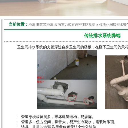
当前位置：
地漏|非常芯地漏|反向重力式直通密闭防臭型
»
模块化同层排水暨
传统排水系统弊端
卫生间排水系统的支管穿过自身卫生间的楼板，在楼下卫生间的天
¡
管道穿楼板留洞多，破坏建筑结构，易渗漏。
¡
管道多，侵占空间，噪音大，易产生冷凝水，需装饰吊顶。
¡
洁具、
非常芯地漏
洗手盆位置无法个性化装修。