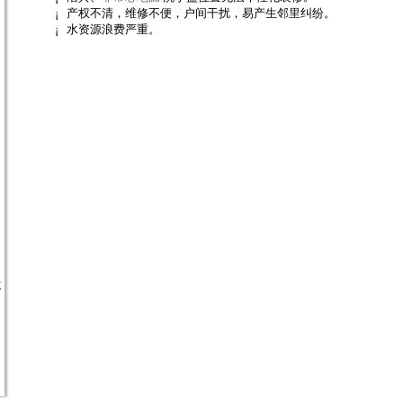
¡
产权不清，维修不便，户间干扰，易产生邻里纠纷。
¡
水资源浪费严重。
艺