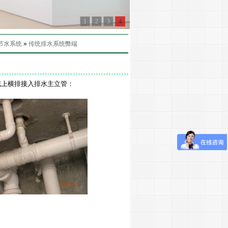
1
2
3
4
节水系统
»
传统排水系统弊端
花上横排接入排水主立管：